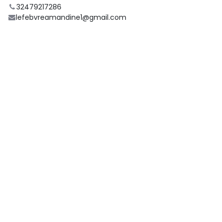
32479217286
lefebvreamandine1@gmail.com