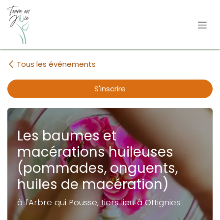
Se rendre au contenu
Tous les événements
S'inscrire
Les baumes et
macérations huileuses
(pommades, onguents,
huiles de macération)
à l'Arbre qui Pousse, tiers lieu à Ottignies