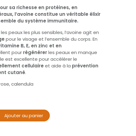
our sa richesse en protéines, en
aux, l’avoine constitue un véritable élixir
semble du système immunitaire.
 peaux les plus sensibles, l’avoine agit en
ge
pour le visage et l’ensemble du corps. En
vitamine B, E, en zinc et en
llent pour
régénérer
les peaux en manque
elle est excellente pour accélérer le
llement cellulaire
et aide à la
prévention
ment cutané
.
rose, calendula
Ajouter au panier