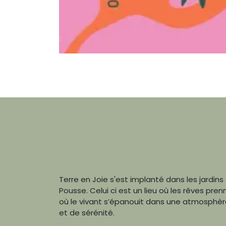
Terre en Joie s'est implanté dans les jardins 
Pousse. Celui ci est un lieu où les rêves pren
où le vivant s’épanouit dans une atmosphè
et de sérénité.