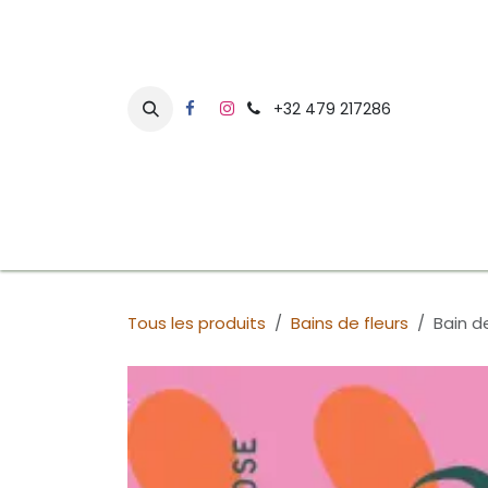
Se rendre au contenu
+32 479 217286
Accueil
Agenda
Plantes Médicinales
Ri
Tous les produits
Bains de fleurs
Bain de