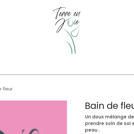
tuels/ Atelier individuel
Cercle de Femmes
Nuit en forê
 fleur
Bain de fle
Un doux mélange de 
prendre soin de soi
peau .