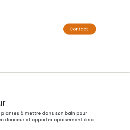
Contact
t
Boutique
Contact
À propos
Événements
Rendez-vo
ur
plantes à mettre dans son bain pour
 en douceur et apporter apaisement à sa