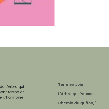
Terre en Joie
de L’Arbre qui
nent racine et
L'Arbre qui Pousse
re d’harmonie
Chemin du griffon, 1