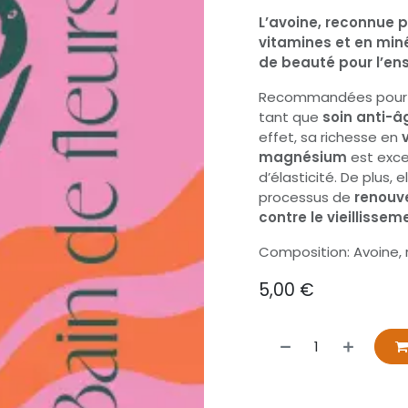
L’avoine, reconnue p
vitamines et en minér
de beauté pour l’en
Recommandées pour les
tant que
soin anti-â
effet, sa richesse en
magnésium
est exce
d’élasticité. De plus, 
processus de
renouve
contre le vieillisse
Composition: Avoine, 
5,00
€
​