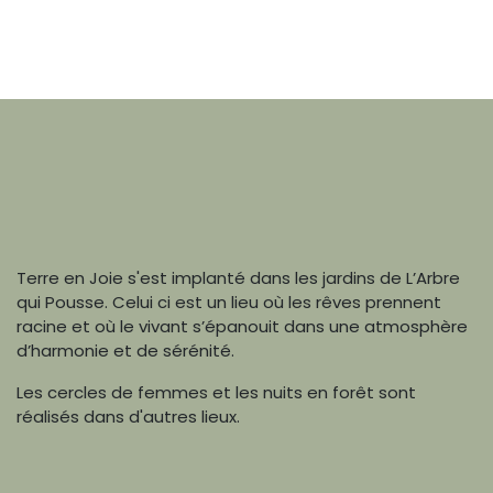
Terre en Joie s'est implanté dans les jardins de L’Arbre
qui Pousse. Celui ci est un lieu où les rêves prennent
racine et où le vivant s’épanouit dans une atmosphère
d’harmonie et de sérénité.
Les cercles de femmes et les nuits en forêt sont
réalisés dans d'autres lieux.